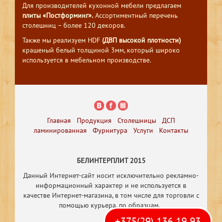
Для производителей кухонной мебели предлагаем
плиты «Постформинг».
Ассортиментный перечень
столешниц – более 120 декоров.
Также мы реализуем HDF
(ДВП высокой плотности)
крашеный белый толщиной 3мм, который широко
используется в мебельном производстве.
Главная
Продукция
Столешницы
ДСП
ламинированная
Фурнитура
Услуги
Контакты
БЕЛИНТЕРПЛИТ 2015
Данный Интернет-сайт носит исключительно рекламно-
информационный характер и не используется в
качестве Интернет-магазина, в том числе
для торговли с
помощью курьера, по образцам.
+375(29) 136 19 93
Р
азработка