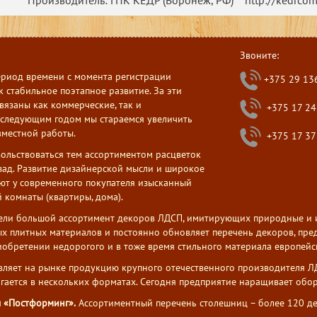
Производитель: ГПК КЕДР (Воронеж, РФ) http://kedrcom
Звоните:
ериод времени с момента регистрации
+375 29 13
 стабильное поэтапное развитие. За эти
вязаны как коммерческие, так и
+375 17 24
следующим годом мы стараемся увеличить
вместной работы.
+375 17 37
ольствоваться тем ассортиментом расцветок
зад. Развитие дизайнерской мысли и широкое
ют у современного покупателя изысканный
 комнаты (квартиры, дома).
ели большой ассортимент декоров ЛДСП, имитирующих природные и ис
х плитных материалов и постоянно обновляет перечень декоров, пред
обретении недорогого и в тоже время стильного материала европейск
вляет на рынке продукцию крупного отечественного производителя 
агается в нескольких форматах. Сегодня предприятие наращивает обо
 «Постформинг».
Ассортиментный перечень столешниц – более 120 де