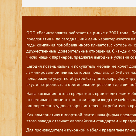
ООО «Белинтерплит» работает на рынке с 2001 года. П
предприятия и по сегодняшний день характеризуется как
годы компания приобрела много клиентов, с которыми с
дружественные доверительные отношения. С каждым по
число наших партнеров, предлагая выгодные условия со
Сегодня потенциальный покупатель мебели не хочет дов
ламинированной плиты, который предлагался 5-8 лет на
предложение услуг по обустройству интерьера формиру
вкус и потребность в оригинальном решении для личной
Наша компания готова предложить производителям меб
отслеживает новые технологии в производстве мебельны
одновременно удовлетворяя интерес потребителя в при
Как альтернативу импортной плите наша фирма предста
этого завода отвечает европейским стандартам и предл
Для производителей кухонной мебели предлагаем
плиты