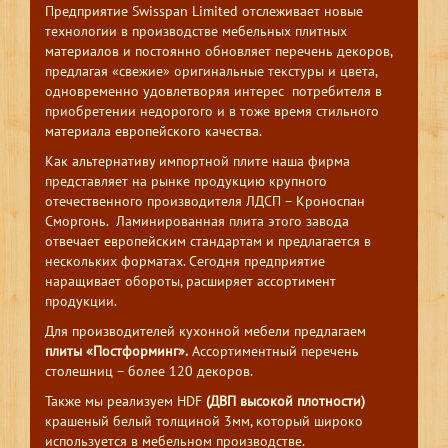
Предприятие Swisspan Limited отслеживает новые
технологии в производстве мебельных плитных
материалов и постоянно обновляет перечень декоров,
предлагая «свежие» оригинальные текстуры и цвета,
одновременно удовлетворяя интерес потребителя в
приобретении недорогого и в тоже время стильного
материала европейского качества.
Как альтернативу импортной плите наша фирма
представляет на рынке продукцию крупного
отечественного производителя ЛДСП – Кроноспан
Сморгонь. Ламинированная плита этого завода
отвечает европейским стандартам и предлагается в
нескольких форматах. Сегодня предприятие
наращивает обороты, расширяет ассортимент
продукции.
Для производителей кухонной мебели предлагаем
плиты «Постформинг».
Ассортиментный перечень
столешниц – более 120 декоров.
Также мы реализуем HDF
(ДВП высокой плотности)
крашеный белый толщиной 3мм, который широко
используется в мебельном производстве.